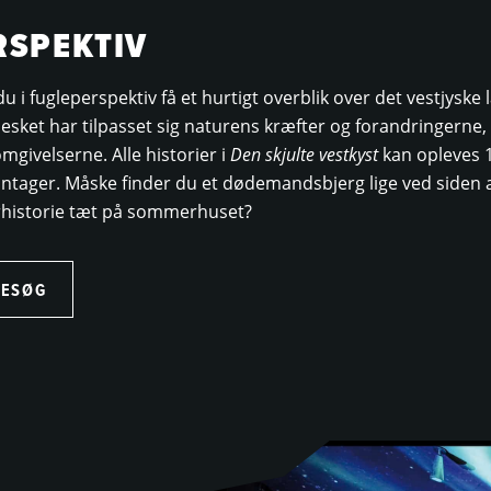
RSPEKTIV
u i fugleperspektiv få et hurtigt overblik over det vestjyske
esket har tilpasset sig naturens kræfter og forandringerne
mgivelserne. Alle historier i
Den skjulte vestkyst
kan opleves 1
lantager. Måske finder du et dødemandsbjerg lige ved siden
rhistorie tæt på sommerhuset?
BESØG