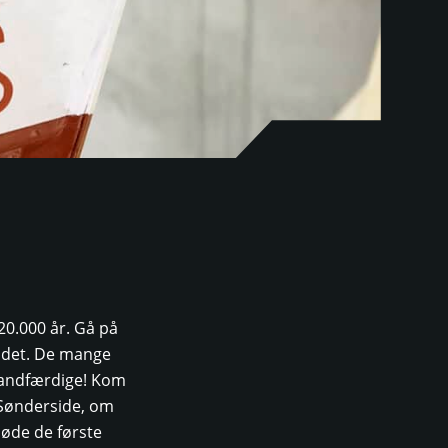
0.000 år. Gå på
andet. De mange
 sandfærdige! Kom
Sønderside, om
møde de første