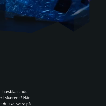
 en hæsblæsende
er I skærene? Når
at du skal være på