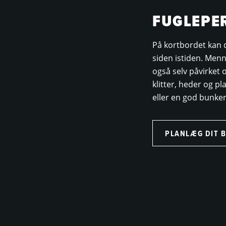
FUGLEPE
På kortbordet kan d
siden istiden. Menn
også selv påvirket o
klitter, heder og p
eller en god bunke
PLANLÆG DIT 