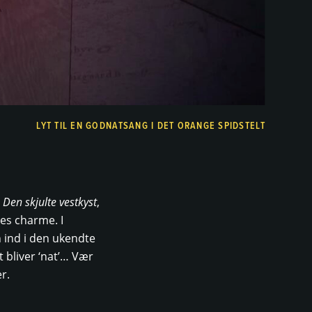
LYT TIL EN GODNATSANG I DET ORANGE SPIDSTELT
l
Den skjulte vestkyst
,
es charme. I
 ind i den ukendte
t bliver ‘nat’… Vær
r.