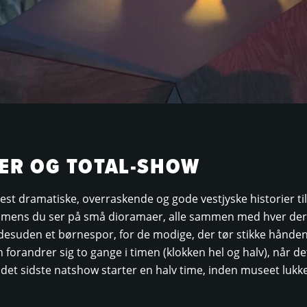
ER OG TOTAL-SHOW
est dramatiske, overraskende og gode vestjyske historier ti
lt, mens du ser på små dioramaer, alle sammen med hver der
 desuden et børnespor, for de modige, der tør stikke hånden
 forandrer sig to gange i timen (klokken hel og halv), når de
et sidste natshow starter en halv time, inden museet lukke