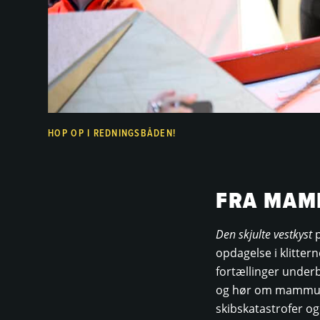
HOP OP I REDNINGSBÅDEN!
FRA MAMM
Den skjulte vestkyst
p
opdagelse i klitter
fortællinger underb
og hør om mammutt
skibskatastrofer og