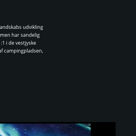
 landskabs udvikling
, men har sandelig
:1 i de vestjyske
 af campingpladsen,