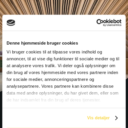
Denne hjemmeside bruger cookies
Vi bruger cookies til at tilpasse vores indhold og
annoncer, til at vise dig funktioner til sociale medier og til
at analysere vores trafik. Vi deler også oplysninger om
din brug af vores hjemmeside med vores partnere inden
for sociale medier, annonceringspartnere og
analysepartnere. Vores partnere kan kombinere disse
data med andre oplysninger, du har givet dem, eller som
de har indsamlet fra din brug af deres tjenester.
LEDER DU EFTER ET STED AT AFHOLDE
Vis detaljer
KONFERENCER ELLER MØDER?