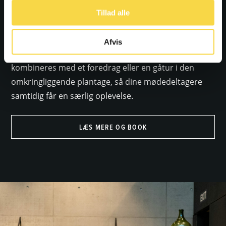
I FLUGT - Refugee Museum of Denmark beliggende i
Tillad alle
Oksbøl, har vi flotte og lyse konference lokaler, og
tilbyder flere forskellige mødepakker, så du kan
Afvis
skræddersy dit arrangement. Det kan desuden
kombineres med et foredrag eller en gåtur i den
omkringliggende plantage, så dine mødedeltagere
samtidig får en særlig oplevelse.
LÆS MERE OG BOOK