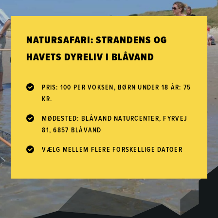
NATURSAFARI: STRANDENS OG
HAVETS DYRELIV I BLÅVAND
PRIS: 100 PER VOKSEN, BØRN UNDER 18 ÅR: 75
KR.
MØDESTED: BLÅVAND NATURCENTER, FYRVEJ
81, 6857 BLÅVAND
VÆLG MELLEM FLERE FORSKELLIGE DATOER