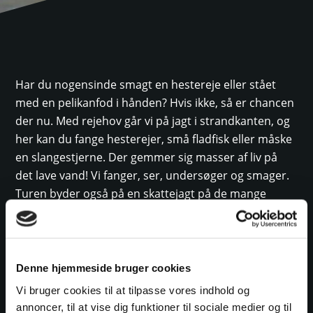
Har du nogensinde smagt en hestereje eller stået
med en pelikanfod i hånden? Hvis ikke, så er chancen
der nu. Med rejehov går vi på jagt i strandkanten, og
her kan du fange hesterejer, små fladfisk eller måske
en slangestjerne. Der gemmer sig masser af liv på
det lave vand! Vi fanger, ser, undersøger og smager.
Turen byder også på en skattejagt på de mange
forskellige snegle og muslinger, ligesom vi vil prøve
kræfter med forskellige vadehavsspil.
Denne hjemmeside bruger cookies
Ta’ på tur med hele familien i Nationalpark
Vadehavet!
Vi bruger cookies til at tilpasse vores indhold og
annoncer, til at vise dig funktioner til sociale medier og til