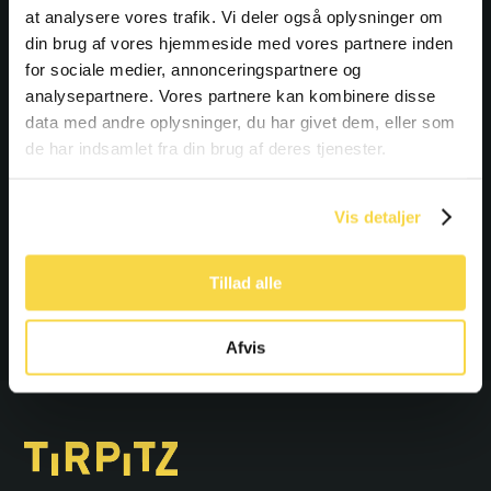
at analysere vores trafik. Vi deler også oplysninger om
Praktisk:
din brug af vores hjemmeside med vores partnere inden
for sociale medier, annonceringspartnere og
Vi skal i vandet, så shorts eller badetøj er en fordel.
analysepartnere. Vores partnere kan kombinere disse
data med andre oplysninger, du har givet dem, eller som
de har indsamlet fra din brug af deres tjenester.
Turen gennemføres kun med min. 6 deltagere.
Vær venligst opmærksom på, at det ikke er tilladt at
Vis detaljer
medbringe hund på turen.
Tillad alle
SE DATOER OG KØB BILLET
Afvis