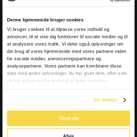
mit der ganzen Familie auf Expedition in unserem
Nationalpark Nordsee!
Denne hjemmeside bruger cookies
Praktisch:
Vi bruger cookies til at tilpasse vores indhold og
annoncer, til at vise dig funktioner til sociale medier og til
at analysere vores trafik. Vi deler også oplysninger om
Dauer 2 Stunden Sprache Deutsch
din brug af vores hjemmeside med vores partnere inden
for sociale medier, annonceringspartnere og
Da wir ins Wasser gehen, sind Shorts oder
analysepartnere. Vores partnere kan kombinere disse
Badekleidung von Vorteil. Bringen Sie bitte einen
data med andre oplysninger, du har givet dem, eller som
zusätzlichen Pullover mit.
de har indsamlet fra din brug af deres tjenester.
Beachten Sie bitte , dass das Mitbringen von Hunden
Vis detaljer
auf den Touren nicht erlaubt ist.
Tillad alle
Sprache:
Die Führung findet auf Deutsch statt // The
tour is conducted in German / Turen formidles på
Afvis