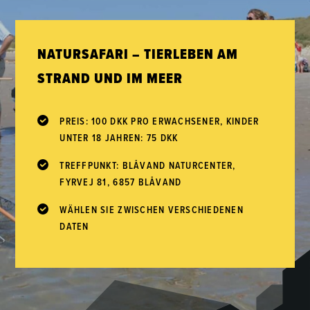
NATURSAFARI – TIERLEBEN AM
STRAND UND IM MEER
PREIS: 100 DKK PRO ERWACHSENER, KINDER
UNTER 18 JAHREN: 75 DKK
TREFFPUNKT: BLÅVAND NATURCENTER,
FYRVEJ 81, 6857 BLÅVAND
WÄHLEN SIE ZWISCHEN VERSCHIEDENEN
DATEN