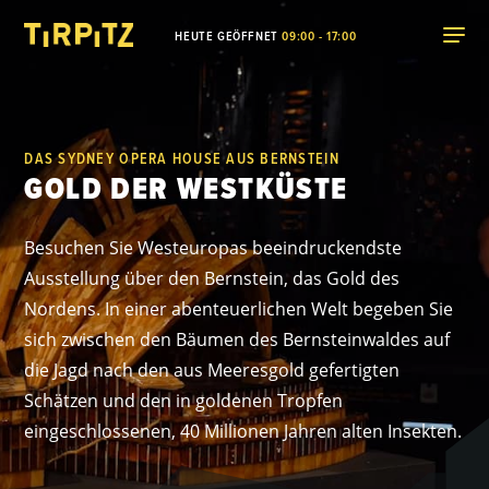
HEUTE GEÖFFNET
09:00 - 17:00
DAS SYDNEY OPERA HOUSE AUS BERNSTEIN
GOLD DER WESTKÜSTE
Besuchen Sie Westeuropas beeindruckendste
Ausstellung über den Bernstein, das Gold des
Nordens. In einer abenteuerlichen Welt begeben Sie
sich zwischen den Bäumen des Bernsteinwaldes auf
die Jagd nach den aus Meeresgold gefertigten
Schätzen und den in goldenen Tropfen
eingeschlossenen, 40 Millionen Jahren alten Insekten.