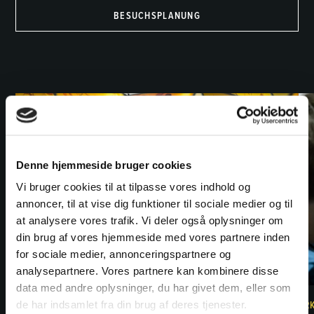
BESUCHSPLANUNG
Denne hjemmeside bruger cookies
Vi bruger cookies til at tilpasse vores indhold og
annoncer, til at vise dig funktioner til sociale medier og til
at analysere vores trafik. Vi deler også oplysninger om
din brug af vores hjemmeside med vores partnere inden
for sociale medier, annonceringspartnere og
analysepartnere. Vores partnere kan kombinere disse
data med andre oplysninger, du har givet dem, eller som
ERLEBEN SIE DEN LETZTEN KAMPF DER INSEKTEN HAUTNAH.
ER
de har indsamlet fra din brug af deres tjenester.