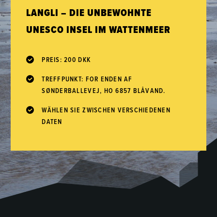
LANGLI – DIE UNBEWOHNTE
UNESCO INSEL IM WATTENMEER
PREIS: 200 DKK
TREFFPUNKT: FOR ENDEN AF
SØNDERBALLEVEJ, HO 6857 BLÅVAND.
WÄHLEN SIE ZWISCHEN VERSCHIEDENEN
DATEN