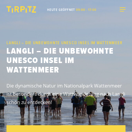
HEUTE GEÖFFNET
09:00 - 17:00
LANGLI – DIE UNBEWOHNTE UNESCO INSEL IM WATTENMEER
LANGLI – DIE UNBEWOHNTE
UNESCO INSEL IM
WATTENMEER
Die dynamische Natur im Nationalpark Wattenmeer
ist besonders durch eine Wattwanderung nach Langli
schön zu entdecken!