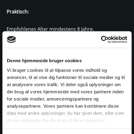
Praktisch:
Empfohlenes Alter mindestens 8 Jahre.
Die Tour ist 10 Kilometer lang und führt zum Teil
durch Wasser. Sie können barfuß laufen, aber wir
Denne hjemmeside bruger cookies
empfehlen, Neoprenschuhe, Badeschuhe oder
Sandalen auf der Insel zu tragen. Bringen Sie Essen
Vi bruger cookies til at tilpasse vores indhold og
und Getränke mit.
annoncer, til at vise dig funktioner til sociale medier og til
at analysere vores trafik. Vi deler også oplysninger om
din brug af vores hjemmeside med vores partnere inden
Dauer: 4,5 Stunden.
for sociale medier, annonceringspartnere og
analysepartnere. Vores partnere kan kombinere disse
Treffpunkt: Sønderballevej, Ho, 6857 Blåvand –
data med andre oplysninger, du har givet dem, eller som
Fahren Sie so weit wie möglich und erlaubt.
de har indsamlet fra din brug af deres tjenester.