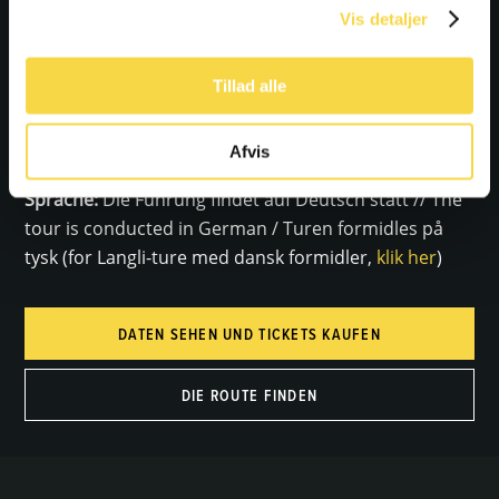
Die Tour wird nur bei einer Mindestteilnehmerzahl
Vis detaljer
von 6 Personen durchgeführt.
Tillad alle
Beachten Sie bitte , dass das Mitbringen von Hunden
auf den Touren nicht erlaubt ist.
Afvis
Sprache:
Die Führung findet auf Deutsch statt // The
tour is conducted in German / Turen formidles på
tysk (for Langli-ture med dansk formidler,
klik her
)
DATEN SEHEN UND TICKETS KAUFEN
DIE ROUTE FINDEN